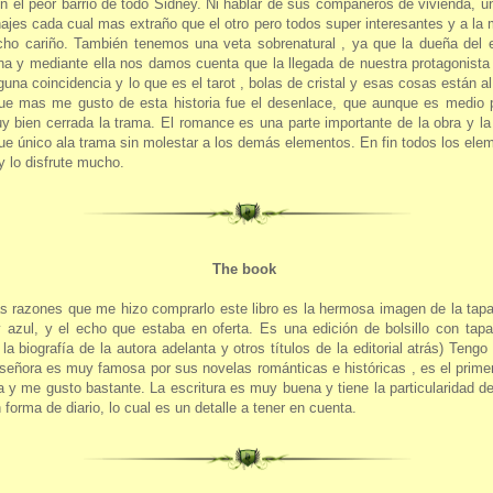
n el peor barrio de todo Sidney. Ni hablar de sus compañeros de vivienda, u
ajes cada cual mas extraño que el otro pero todos super interesantes y a la 
o cariño. También tenemos una veta sobrenatural , ya que la dueña del ed
na y mediante ella nos damos cuenta que la llegada de nuestra protagonista
guna coincidencia y lo que es el tarot , bolas de cristal y esas cosas están al
ue mas me gusto de esta historia fue el desenlace, que aunque es medio p
 bien cerrada la trama. El romance es una parte importante de la obra y la
ue único ala trama sin molestar a los demás elementos. En fin todos los el
y lo disfrute mucho.
The book
s razones que me hizo comprarlo este libro es la hermosa imagen de la tap
 azul, y el echo que estaba en oferta. Es una edición de bolsillo con tap
 la biografía de la autora adelanta y otros títulos de la editorial atrás) Tengo
señora es muy famosa por sus novelas románticas e históricas , es el primer
la y me gusto bastante. La escritura es muy buena y tiene la particularidad d
 forma de diario, lo cual es un detalle a tener en cuenta.