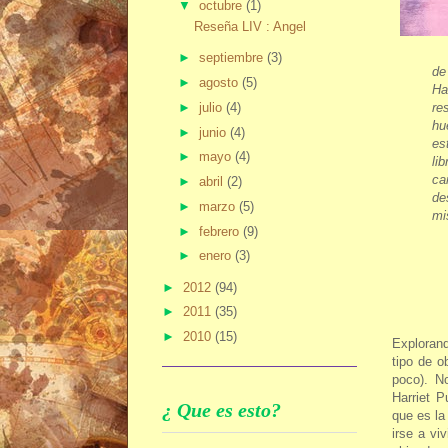
▼
octubre
(1)
Reseña LIV : Angel
►
septiembre
(3)
de
►
agosto
(5)
Ha
►
julio
(4)
re
hu
►
junio
(4)
es
►
mayo
(4)
li
ca
►
abril
(2)
de
►
marzo
(5)
!
mi
►
febrero
(9)
►
enero
(3)
►
2012
(94)
►
2011
(35)
►
2010
(15)
Exploran
tipo de o
poco). N
Harriet P
¿ Que es esto?
que es la
irse a vi