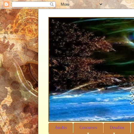
Anubis T
Anubis
Concursos
Desafios