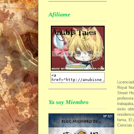
Afiliame
Licenciad
Royal No
Street Ho
profesor
Ya soy Miembro
trabajaba
éxito obt
residenci
fama, El 
Ciencias 