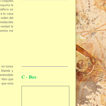
n conjunto
mayoría le
ificio es
 a la casa
 orden del
redecible
 verdad le
ementos me
a en tonos
a blanda y
 entendido
C - Box
 libro que
e que esta