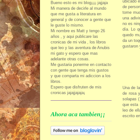
ubicado e
Bueno esto es mi blog¡¡¡¡ jajjaja
de person
Mi manera de decirle al mundo
tome much
que me gusta a literatura en
una adivi
general y de conocer a gente que
no es nin
le guste lo mismo.
día. Lo q
Mi nombre es Matt y tengo 26
quedo muy
años , y aqui publicare las
da un toq
cronicas de mi vida , los libros
gustaron 
que leo y las aventura de Anubis
mi gato y espero que mas
Make your own banner at
adelante otras cosas.
MyBannerMaker.com!
Me gustaria ponerme en contacto
con gente que tenga mis gustos
y que comparta mi adiccion a los
libros.
Espero que disfruten de mis
Una de la
cronicas jajajjajaja¡
de rosa y
solapas (
que esta 
leo de el
Ahora aca tambien¡¡
escrito en