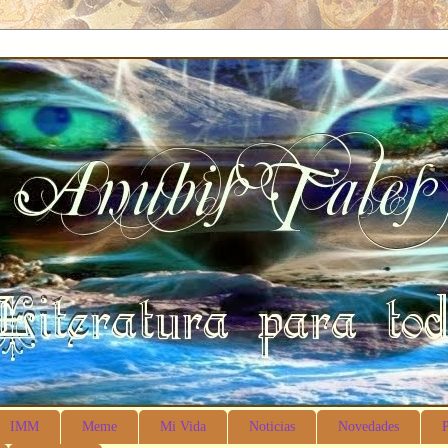
ales
IMM
Meme
Mi Vida
Noticias
Novedades