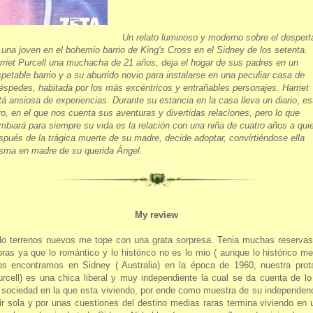
Un relato luminoso y moderno sobre el despert
 una joven en el bohemio barrio de King's Cross en el Sidney de los setenta.
rriet Purcell una muchacha de 21 años, deja el hogar de sus padres en un
spetable barrio y a su aburrido novio para instalarse en una peculiar casa de
éspedes, habitada por los más excéntricos y entrañables personajes. Harriet
tá ansiosa de experiencias. Durante su estancia en la casa lleva un diario, es
bro, en el que nos cuenta sus aventuras y divertidas relaciones, pero lo que
mbiará para siempre su vida es la relación con una niña de cuatro años a qui
spués de la trágica muerte de su madre, decide adoptar, convirtiéndose ella
sma en madre de su querida Ángel.
My review
do terrenos nuevos me tope con una grata sorpresa. Tenia muchas reservas
bras ya que lo romántico y lo histórico no es lo mio ( aunque lo histórico m
os encontramos en Sidney ( Australia) en la época de 1960, nuestra prota
urcell) es una chica liberal y muy independiente la cual se da cuenta de l
 sociedad en la que esta viviendo, por ende como muestra de su independen
vir sola y por unas cuestiones del destino medias raras termina viviendo en u