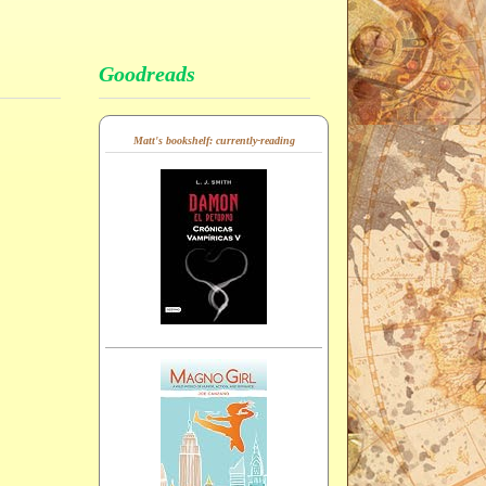
Goodreads
Matt's bookshelf: currently-reading