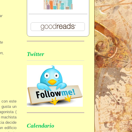
ar
te
Twitter
en,
 con este
e gusta un
gonista (
o machista
cia decide
Calendario
n edificio