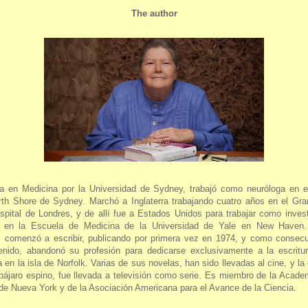
The author
a en Medicina por la Universidad de Sydney, trabajó como neuróloga en el
rth Shore de Sydney. Marchó a Inglaterra trabajando cuatro años en el Gr
spital de Londres, y de allí fue a Estados Unidos para trabajar como inves
a en la Escuela de Medicina de la Universidad de Yale en New Haven.
, comenzó a escribir, publicando por primera vez en 1974, y como consecu
enido, abandonó su profesión para dedicarse exclusivamente a la escritur
a en la isla de Norfolk. Varias de sus novelas, han sido llevadas al cine, y la 
pájaro espino, fue llevada a televisión como serie. Es miembro de la Acade
de Nueva York y de la Asociación Americana para el Avance de la Ciencia.